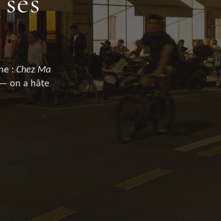
 ses
ne :
Chez Ma
 — on a hâte