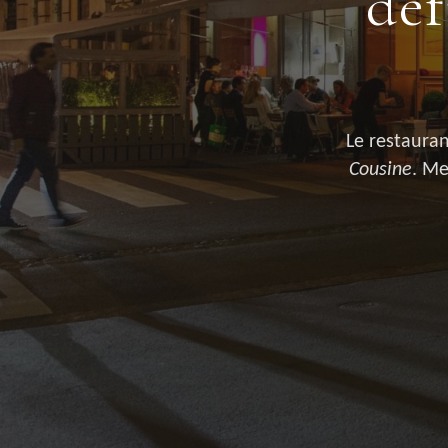
déf
Le restauran
Cousine
. Me